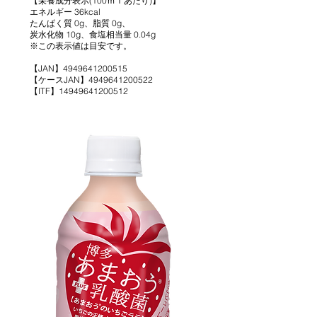
【栄養成分表示(100ｍｌあたり)】
エネルギー 36kcal
たんぱく質 0g、脂質 0g、
炭水化物 10g、食塩相当量 0.04g
※この表示値は目安です。
【JAN】4949641200515
【ケースJAN】4949641200522
【ITF】14949641200512