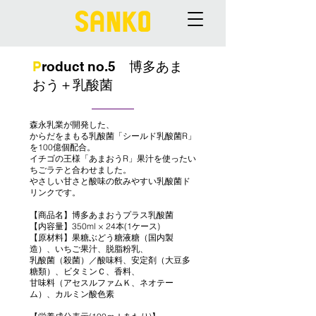
P
roduct no.5 博多あま
おう＋乳酸菌
森永乳業が開発した、
からだをまもる乳酸菌「シールド乳酸菌R」
を100億個配合。
イチゴの王様「あまおうR」果汁を使ったい
ちごラテと合わせました。
やさしい甘さと酸味の飲みやすい乳酸菌ド
リンクです。
【商品名】博多あまおうプラス乳酸菌
【内容量】350ml × 24本(1ケース)
【原材料】果糖ぶどう糖液糖（国内製
造）、いちご果汁、脱脂粉乳、
乳酸菌（殺菌）／酸味料、安定剤（大豆多
糖類）、ビタミンＣ、香料、
甘味料（アセスルファムＫ、ネオテー
ム）、カルミン酸色素