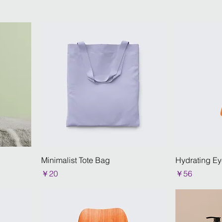
Minimalist Tote Bag
Hydrating Ey
価格
価格
￥20
￥56