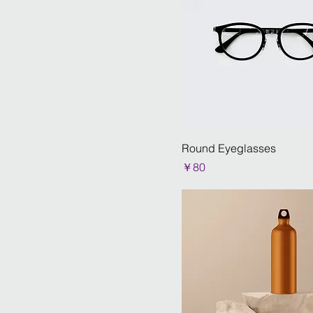
500ml
Large
Medium
Small
X-Large
Round Eyeglasses
価格
￥80