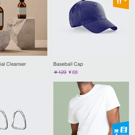
al Cleanser
Baseball Cap
通常価格
セール価格
￥129
￥68