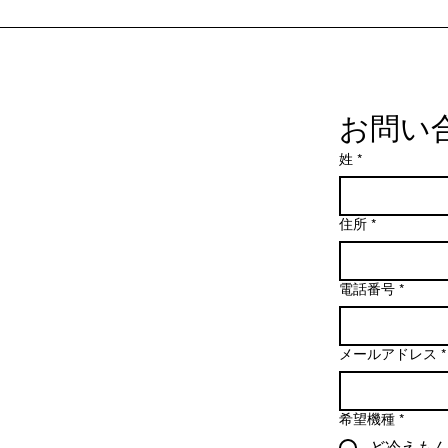
お問い
姓
*
住所
*
電話番号
*
メールアドレス
*
希望機種
*
ど冷えも