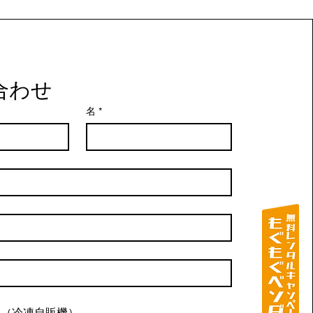
合わせ
名
*
ん（冷凍自販機）