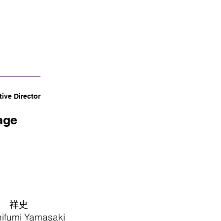
ive Director
age
 祥史
ifumi Yamasaki