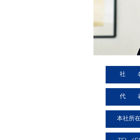
社 
​代 
本社所