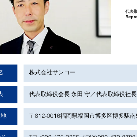
代表
Repre
名
株式会社サンコー
表
代表取締役会長 永田 守／代表取締役社長
在地
〒812-0016福岡県福岡市博多区博多駅南5