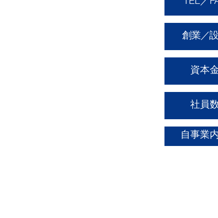
TEL／F
創業／
資本
社員
自事業