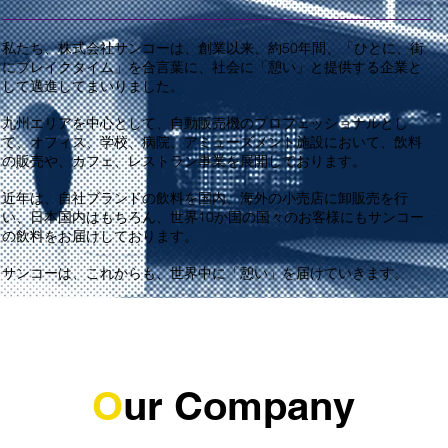
私たち、株式会社サンコーは、創業以来、約50年間、「ひとに、街
にブレイクタイム」を合言葉に、社会に「憩い」と提供する企業と
して邁進してまいりました。
九州エリアを中心として、自動販売機のプロフェッショナルとし
て、オフィス、学校、病院、アミューズメント施設において、飲料
の販売や、カフェ、レストラン事業を展開しております。
近年は、自社ブランドの飲料を国内、海外の小売店に卸販売を行
い、日本国内はもちろん、世界10か国の国々のお客様にもサンコー
の飲料をお届けしております。
サンコーは、これからも、世界中に「憩い」を届けていきます。
O
ur Company